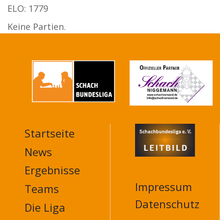
ELO: 1779
Keine Partien.
Startseite
MAIN
NAVIGATION
News
FOOTER
Ergebnisse
Impressum
Teams
Datenschutz
Die Liga