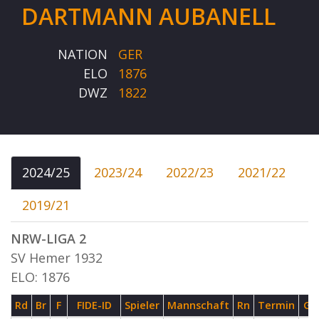
DARTMANN AUBANELL
NATION
GER
ELO
1876
DWZ
1822
2024/25
2023/24
2022/23
2021/22
2019/21
NRW-LIGA 2
SV Hemer 1932
ELO: 1876
Rd
Br
F
FIDE-ID
Spieler
Mannschaft
Rn
Termin
G