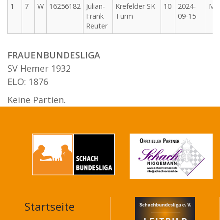
1
7
W
16256182
Julian-
Krefelder SK
10
2024-
M
Frank
Turm
09-15
Reuter
FRAUENBUNDESLIGA
SV Hemer 1932
ELO: 1876
Keine Partien.
Startseite
MAIN