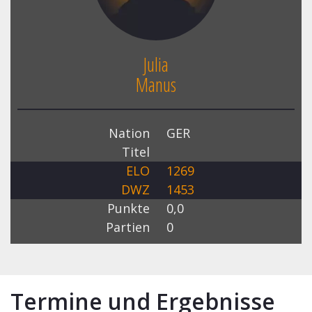
Julia
Manus
Nation
GER
Titel
ELO
1269
DWZ
1453
Punkte
0,0
Partien
0
Termine und Ergebnisse