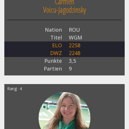
Carmen
Voicu-Jagodzinsky
Nation
ROU
Titel
WGM
ELO
2258
DWZ
2248
Punkte
3,5
Partien
9
Rang
4