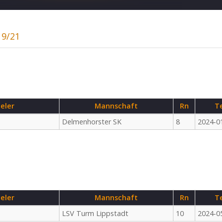
19/21
ieler
Mannschaft
Rn
T
Delmenhorster SK
8
2024-0
ieler
Mannschaft
Rn
T
LSV Turm Lippstadt
10
2024-0