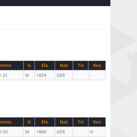
ermin
G
Elo
Nat
Tit
Res
1-21
W
1654
GER
-
ermin
G
Elo
Nat
Tit
Res
5-05
M
1869
GER
½