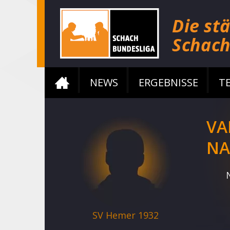
NEWS
ERGEBNISSE
T
VA
N
SV Hemer 1932