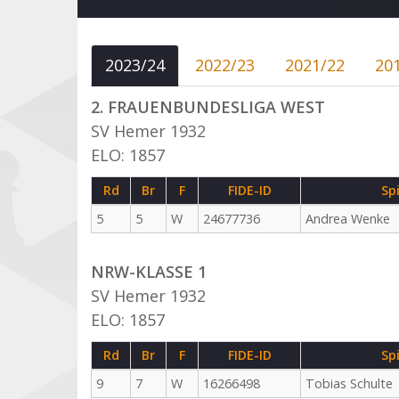
2023/24
2022/23
2021/22
20
2. FRAUENBUNDESLIGA WEST
SV Hemer 1932
ELO: 1857
Rd
Br
F
FIDE-ID
Sp
5
5
W
24677736
Andrea Wenke
NRW-KLASSE 1
SV Hemer 1932
ELO: 1857
Rd
Br
F
FIDE-ID
Sp
9
7
W
16266498
Tobias Schulte