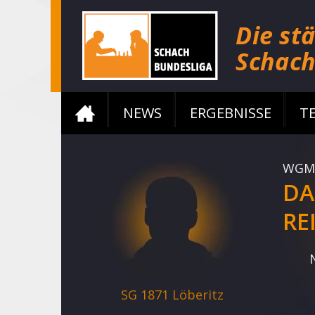
NEWS
ERGEBNISSE
T
WGM
DA
RE
SG 1871 Löberitz