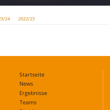
23/24
2022/23
Startseite
MAIN
NAVIGATION
News
FOOTER
Ergebnisse
Teams