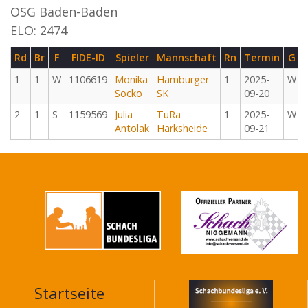
OSG Baden-Baden
ELO: 2474
Rd
Br
F
FIDE-ID
Spieler
Mannschaft
Rn
Termin
G
1
1
W
1106619
Monika
Hamburger
1
2025-
W
Socko
SK
09-20
2
1
S
1159569
Julia
TuRa
1
2025-
W
Antolak
Harksheide
09-21
Startseite
MAIN