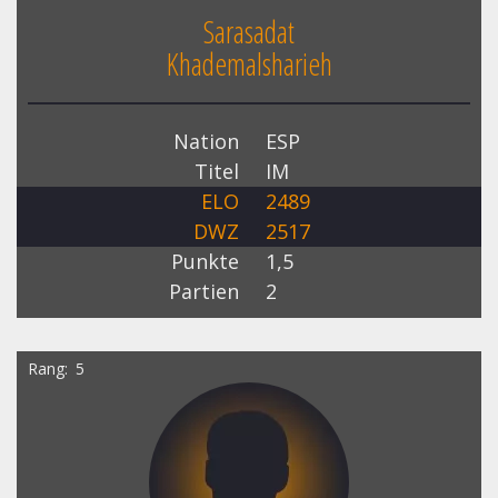
Sarasadat
Khademalsharieh
Nation
ESP
Titel
IM
ELO
2489
DWZ
2517
Punkte
1,5
Partien
2
Rang
5