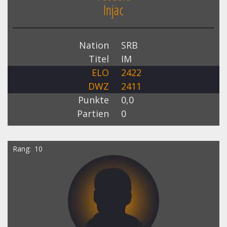
Injac
Nation
SRB
Titel
IM
ELO
2422
DWZ
2411
Punkte
0,0
Partien
0
Rang
10