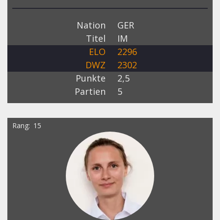
Nation
GER
Titel
IM
ELO
2296
DWZ
2302
Punkte
2,5
Partien
5
Rang
15