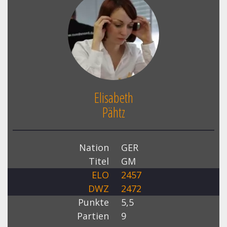
Elisabeth
Pähtz
Nation
GER
Titel
GM
ELO
2457
DWZ
2472
Punkte
5,5
Partien
9