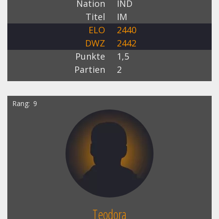
Nation
IND
Titel
IM
ELO
2440
DWZ
2442
Punkte
1,5
Partien
2
Rang
9
Teodora