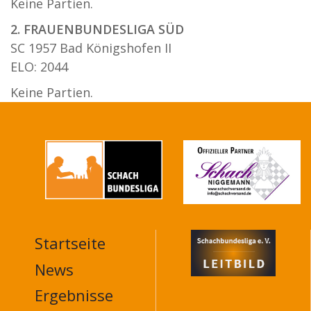
Keine Partien.
2. FRAUENBUNDESLIGA SÜD
SC 1957 Bad Königshofen II
ELO: 2044
Keine Partien.
Startseite
MAIN
NAVIGATION
News
FOOTER
Ergebnisse