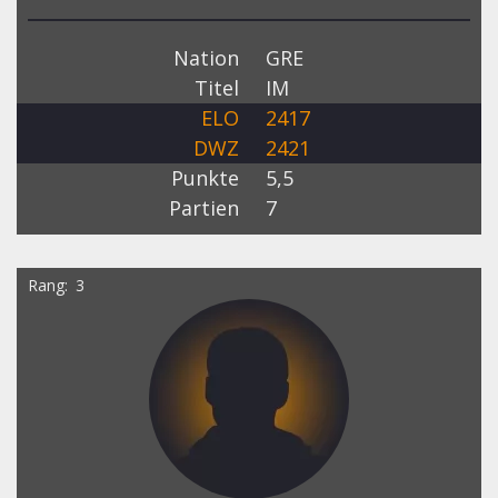
Nation
GRE
Titel
IM
ELO
2417
DWZ
2421
Punkte
5,5
Partien
7
Rang
3