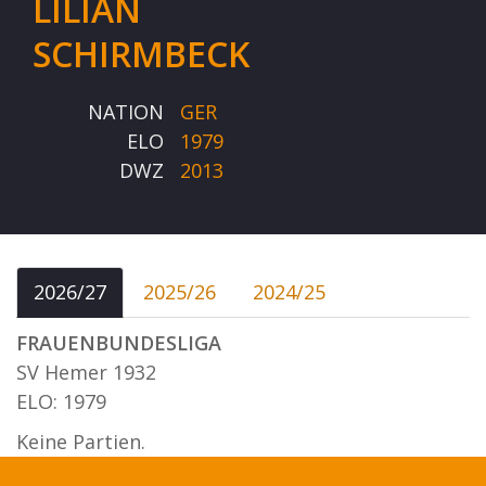
LILIAN
SCHIRMBECK
NATION
GER
ELO
1979
DWZ
2013
2026/27
2025/26
2024/25
FRAUENBUNDESLIGA
SV Hemer 1932
ELO: 1979
Keine Partien.