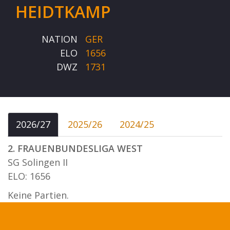
HEIDTKAMP
NATION
GER
ELO
1656
DWZ
1731
2026/27
2025/26
2024/25
2. FRAUENBUNDESLIGA WEST
SG Solingen II
ELO: 1656
Keine Partien.