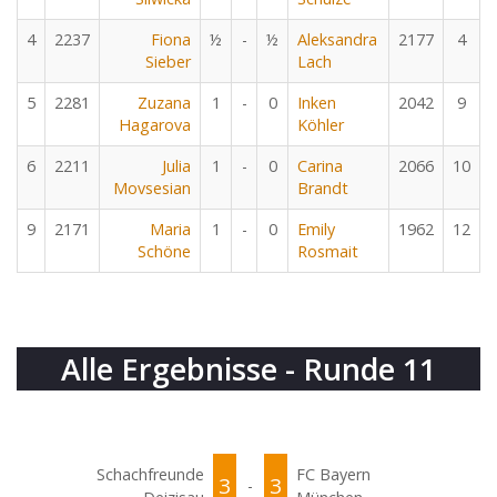
4
2237
Fiona
½
-
½
Aleksandra
2177
4
Sieber
Lach
5
2281
Zuzana
1
-
0
Inken
2042
9
Hagarova
Köhler
6
2211
Julia
1
-
0
Carina
2066
10
Movsesian
Brandt
9
2171
Maria
1
-
0
Emily
1962
12
Schöne
Rosmait
Alle Ergebnisse - Runde 11
Schachfreunde
FC Bayern
3
3
-