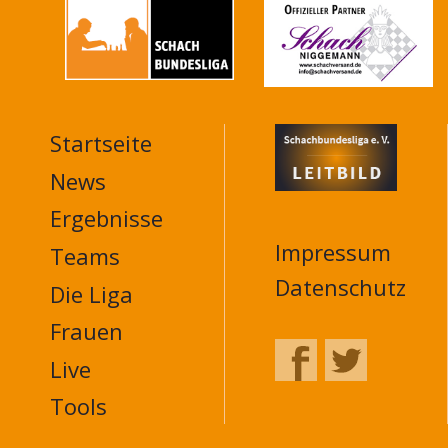
Startseite
MAIN
NAVIGATION
News
FOOTER
Ergebnisse
Impressum
Teams
Datenschutz
Die Liga
Frauen
Live
Tools