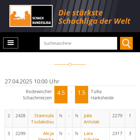
27.04.2025 10:00 Uhr
Rodewischer
4.5
-
1.5
TuRa
Schachmiezen
Harksheide
2
2428
Stavroula
½
-
½
Julia
2279
1
Tsolakidou
Antolak
3
2299
Alicja
½
-
½
Lara
2317
3
Sliwicka
Schulze