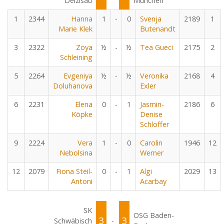
Deizisau
München
1
2344
Hanna
1
-
0
Svenja
2189
1
Marie Klek
Butenandt
3
2322
Zoya
½
-
½
Tea Gueci
2175
2
Schleining
5
2264
Evgeniya
½
-
½
Veronika
2168
4
Doluhanova
Exler
6
2231
Elena
0
-
1
Jasmin-
2186
6
Köpke
Denise
Schloffer
9
2224
Vera
1
-
0
Carolin
1946
12
Nebolsina
Werner
12
2079
Fiona Steil-
0
-
1
Algi
2029
13
Antoni
Acarbay
SK
OSG Baden-
3
3
Schwäbisch
-