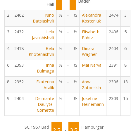
Baden
Hall
2
2462
Nino
½
-
½
Alexandra
2474
3
Batsiashvili
Kosteniuk
3
2432
Lela
½
-
½
Elisabeth
2406
5
Javakhishvili
Pähtz
4
2418
Bela
½
-
½
Dinara
2404
6
Khotenashvili
Wagner
6
2393
Irina
½
-
½
Mai Narva
2391
8
Bulmaga
8
2352
Ekaterina
½
-
½
Anna
2306
13
Atalik
Zatonskih
9
2404
Deimante
½
-
½
Josefine
2303
15
Daulyte-
Heinemann
Cornette
SC 1957 Bad
Hamburger
2.5
3.5
-