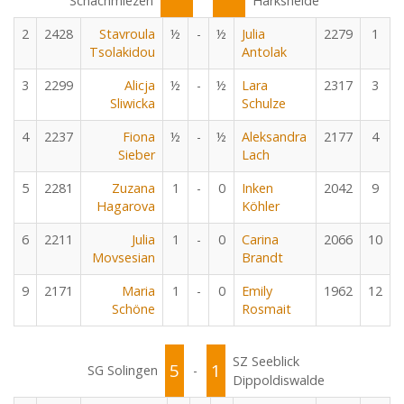
Schachmiezen
Harksheide
2
2428
Stavroula
½
-
½
Julia
2279
1
Tsolakidou
Antolak
3
2299
Alicja
½
-
½
Lara
2317
3
Sliwicka
Schulze
4
2237
Fiona
½
-
½
Aleksandra
2177
4
Sieber
Lach
5
2281
Zuzana
1
-
0
Inken
2042
9
Hagarova
Köhler
6
2211
Julia
1
-
0
Carina
2066
10
Movsesian
Brandt
9
2171
Maria
1
-
0
Emily
1962
12
Schöne
Rosmait
SZ Seeblick
5
1
SG Solingen
-
Dippoldiswalde