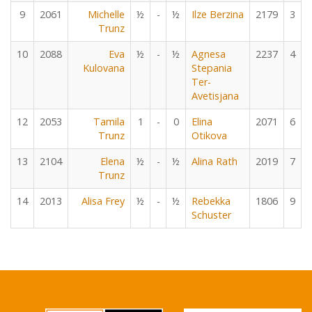
9
2061
Michelle
½
-
½
Ilze Berzina
2179
3
Trunz
10
2088
Eva
½
-
½
Agnesa
2237
4
Kulovana
Stepania
Ter-
Avetisjana
12
2053
Tamila
1
-
0
Elina
2071
6
Trunz
Otikova
13
2104
Elena
½
-
½
Alina Rath
2019
7
Trunz
14
2013
Alisa Frey
½
-
½
Rebekka
1806
9
Schuster