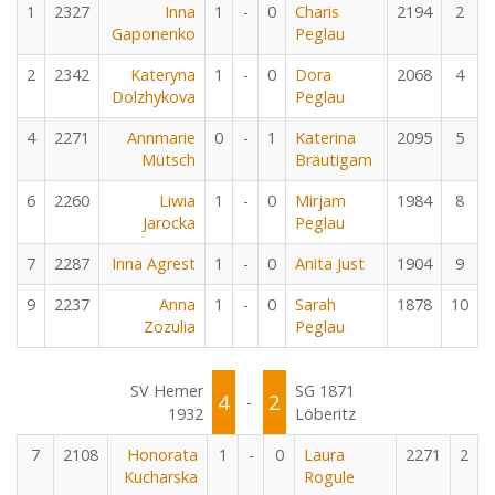
1
2327
Inna
1
-
0
Charis
2194
2
Gaponenko
Peglau
2
2342
Kateryna
1
-
0
Dora
2068
4
Dolzhykova
Peglau
4
2271
Annmarie
0
-
1
Katerina
2095
5
Mütsch
Bräutigam
6
2260
Liwia
1
-
0
Mirjam
1984
8
Jarocka
Peglau
7
2287
Inna Agrest
1
-
0
Anita Just
1904
9
9
2237
Anna
1
-
0
Sarah
1878
10
Zozulia
Peglau
SV Hemer
SG 1871
4
2
-
1932
Löberitz
7
2108
Honorata
1
-
0
Laura
2271
2
Kucharska
Rogule