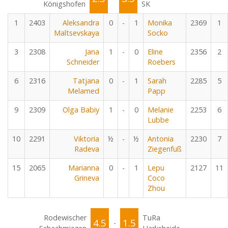
Königshofen
SK
1
2403
Aleksandra
0
-
1
Monika
2369
1
Maltsevskaya
Socko
3
2308
Jana
1
-
0
Eline
2356
2
Schneider
Roebers
6
2316
Tatjana
0
-
1
Sarah
2285
5
Melamed
Papp
9
2309
Olga Babiy
1
-
0
Melanie
2253
6
Lubbe
10
2291
Viktoria
½
-
½
Antonia
2230
7
Radeva
Ziegenfuß
15
2065
Marianna
0
-
1
Lepu
2127
11
Grineva
Coco
Zhou
Rodewischer
TuRa
4.5
1.5
-