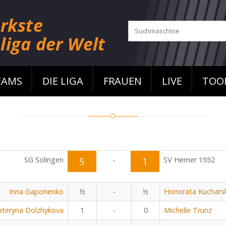
EAMS
DIE LIGA
FRAUEN
LIVE
TOO
SG Solingen
5
-
1
SV Hemer 1932
Inna Gaponenko
½
-
½
Honorata Kuchars
ateryna Dolzhykova
1
-
0
Michelle Trunz