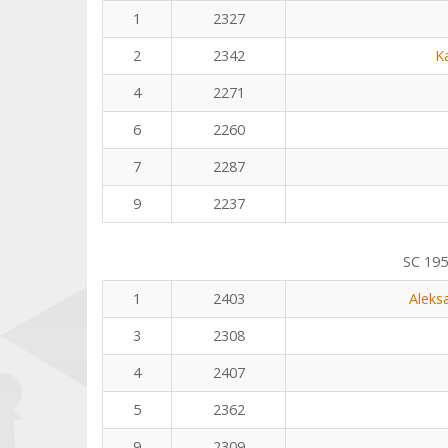
1
2327
2
2342
K
4
2271
6
2260
7
2287
9
2237
SC 195
1
2403
Aleks
3
2308
4
2407
5
2362
9
2309