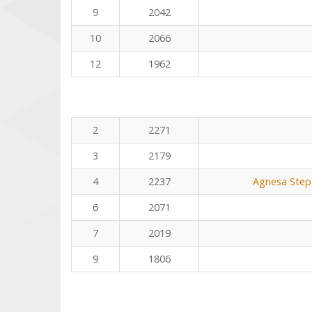
9
2042
10
2066
12
1962
2
2271
3
2179
4
2237
Agnesa Stepa
6
2071
7
2019
9
1806