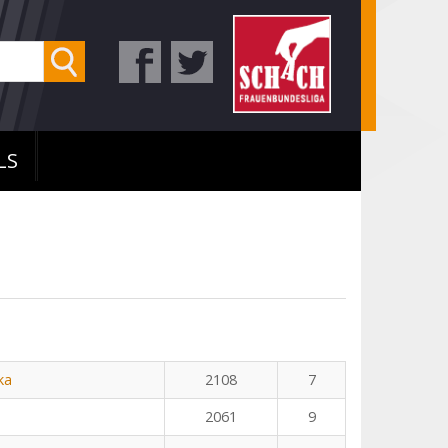
LS
ka
2108
7
2061
9