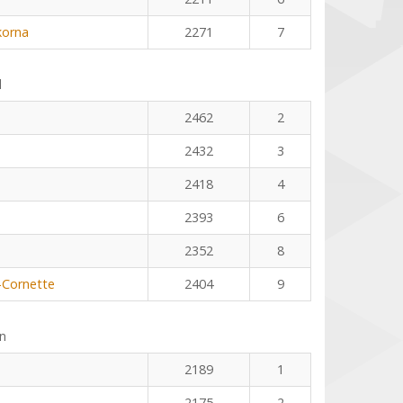
korna
2271
7
l
2462
2
2432
3
2418
4
2393
6
2352
8
-Cornette
2404
9
n
2189
1
2175
2