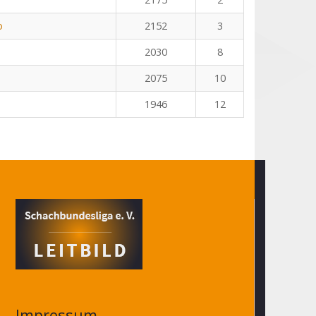
o
2152
3
2030
8
2075
10
1946
12
Impressum