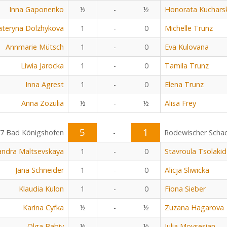
Inna Gaponenko
½
-
½
Honorata Kuchars
ateryna Dolzhykova
1
-
0
Michelle Trunz
Annmarie Mütsch
1
-
0
Eva Kulovana
Liwia Jarocka
1
-
0
Tamila Trunz
Inna Agrest
1
-
0
Elena Trunz
Anna Zozulia
½
-
½
Alisa Frey
5
1
7 Bad Königshofen
-
Rodewischer Scha
andra Maltsevskaya
1
-
0
Stavroula Tsolaki
Jana Schneider
1
-
0
Alicja Sliwicka
Klaudia Kulon
1
-
0
Fiona Sieber
Karina Cyfka
½
-
½
Zuzana Hagarova
Olga Babiy
½
-
½
Julia Movsesian