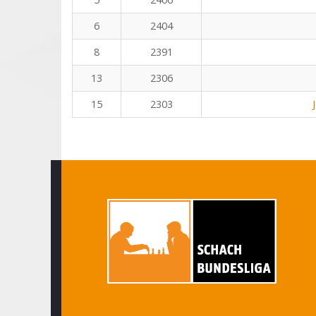
6
2404
8
2391
13
2306
15
2303