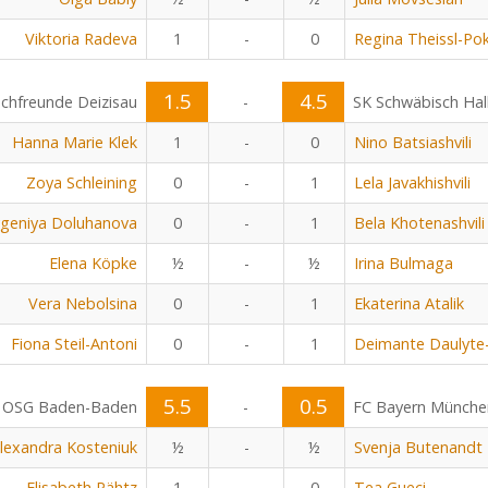
Viktoria Radeva
1
-
0
Regina Theissl-Po
1.5
4.5
chfreunde Deizisau
-
SK Schwäbisch Hal
Hanna Marie Klek
1
-
0
Nino Batsiashvili
Zoya Schleining
0
-
1
Lela Javakhishvili
geniya Doluhanova
0
-
1
Bela Khotenashvili
Elena Köpke
½
-
½
Irina Bulmaga
Vera Nebolsina
0
-
1
Ekaterina Atalik
Fiona Steil-Antoni
0
-
1
Deimante Daulyte
5.5
0.5
OSG Baden-Baden
-
FC Bayern Münche
lexandra Kosteniuk
½
-
½
Svenja Butenandt
Elisabeth Pähtz
1
-
0
Tea Gueci