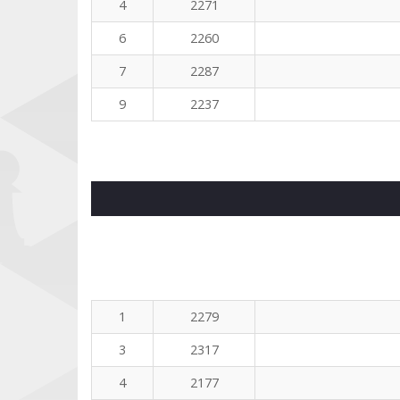
4
2271
6
2260
7
2287
9
2237
1
2279
3
2317
4
2177