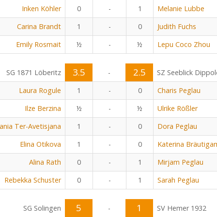
Inken Köhler
0
-
1
Melanie Lubbe
Carina Brandt
1
-
0
Judith Fuchs
Emily Rosmait
½
-
½
Lepu Coco Zhou
3.5
2.5
SG 1871 Löberitz
-
SZ Seeblick Dippo
Laura Rogule
1
-
0
Charis Peglau
Ilze Berzina
½
-
½
Ulrike Rößler
nia Ter-Avetisjana
1
-
0
Dora Peglau
Elina Otikova
1
-
0
Katerina Bräutiga
Alina Rath
0
-
1
Mirjam Peglau
Rebekka Schuster
0
-
1
Sarah Peglau
5
1
SG Solingen
-
SV Hemer 1932