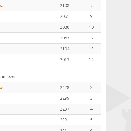
ka
2108
7
2061
9
2088
10
2053
12
2104
13
2013
14
chmiezen
dou
2428
2
2299
3
2237
4
2281
5
2211
6