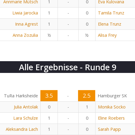
Annmarie Mütsch
1
-
0
Eva Kulovana
Liwia Jarocka
1
-
0
Tamila Trunz
Inna Agrest
1
-
0
Elena Trunz
Anna Zozulia
½
-
½
Alisa Frey
Alle Ergebnisse - Runde 9
3.5
2.5
TuRa Harksheide
-
Hamburger SK
Julia Antolak
0
-
1
Monika Socko
Lara Schulze
1
-
0
Eline Roebers
Aleksandra Lach
1
-
0
Sarah Papp