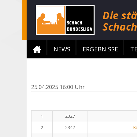
NEWS
ERGEBNISSE
T
25.04.2025 16:00 Uhr
1
2327
2
2342
K