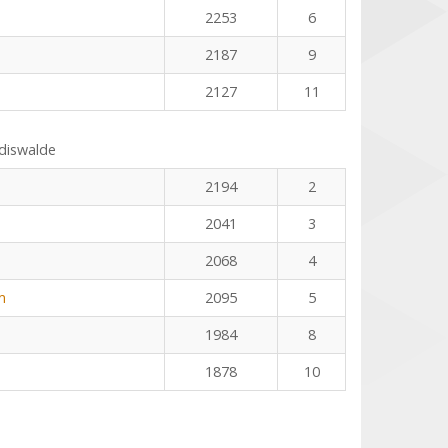
2253
6
2187
9
2127
11
ldiswalde
2194
2
2041
3
2068
4
m
2095
5
1984
8
1878
10