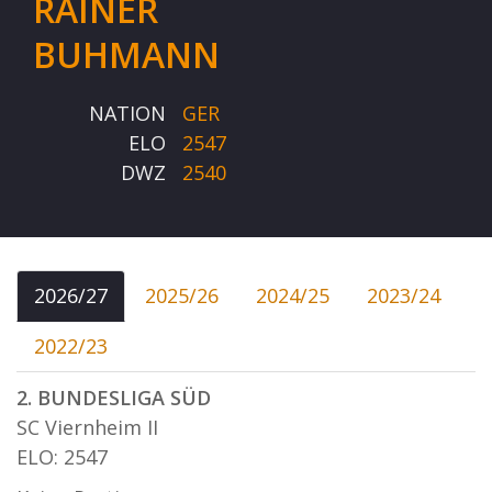
RAINER
BUHMANN
NATION
GER
ELO
2547
DWZ
2540
2026/27
2025/26
2024/25
2023/24
2022/23
2. BUNDESLIGA SÜD
SC Viernheim II
ELO: 2547