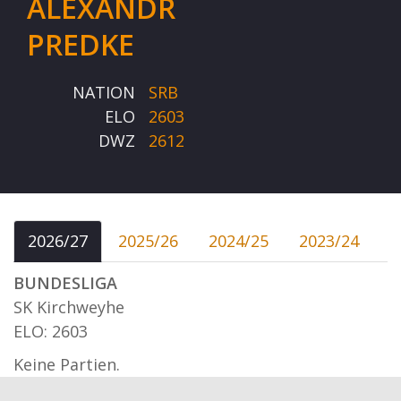
ALEXANDR
PREDKE
NATION
SRB
ELO
2603
DWZ
2612
2026/27
2025/26
2024/25
2023/24
BUNDESLIGA
SK Kirchweyhe
ELO: 2603
Keine Partien.