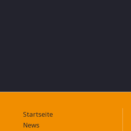
Startseite
MAIN
NAVIGATION
News
FOOTER