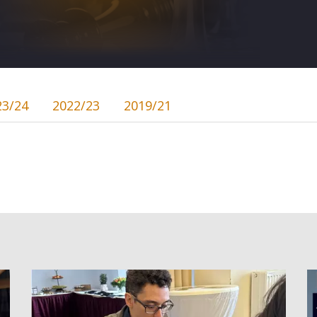
23/24
2022/23
2019/21