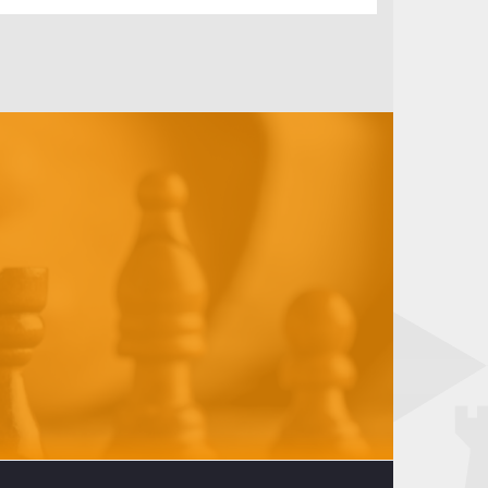
Viernheim
behält
weiße
Weste
(11.
Spieltag)