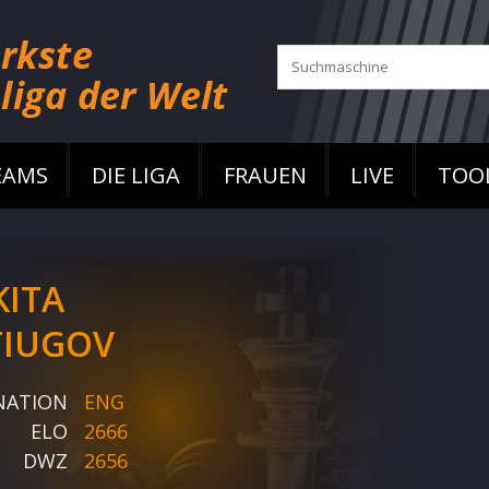
EAMS
DIE LIGA
FRAUEN
LIVE
TOO
KITA
TIUGOV
NATION
ENG
ELO
2666
DWZ
2656