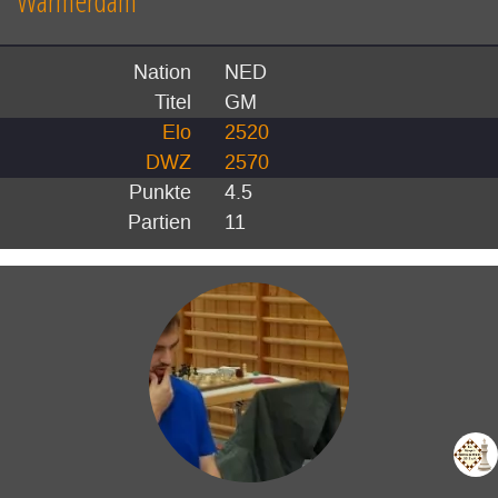
Warmerdam
Nation
NED
Titel
GM
Elo
2520
DWZ
2570
Punkte
4.5
Partien
11