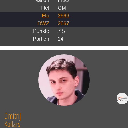
Nation
ENG
Titel
GM
Elo
2666
DWZ
2667
Punkte
7.5
Partien
14
Dmitrij
Kollars