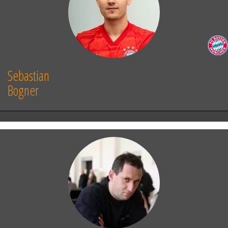
[
37...
Bc8
ist zäher, verliert nach
38.
Rf7
Be6
39.
Ra7
Kg8
40.
Kf2
White has a
decisive advantage auf lange Sicht aber
ebenfalls.
]
[
37...
Bg2?!
38.
Kg2
Kg8
39.
c7
Rc8
(
39...
Re2
40.
Rf2
White has a
Sebastian
decisive advantage
)
40.
Rc1
Der Turm steht
Bogner
hier goldrichtig hinter dem c-Freibauern.
40...
Kf7
41.
Kf3
Ke6
42.
Ke4
White has a
decisive advantage
]
38.
c7
g5
39.
h3
Bc8
40.
Rd1
Kg7
41.
Rd8
Rf8
42.
g4
[
42.
g4
Kf7
43.
Be4
Ke7
44.
Rf8
Kf8
45.
Bf5
White has a decisive advantage
]