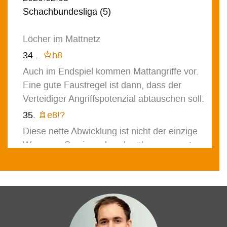
Schachbundesliga
(
5
)
Löcher im Mattnetz
34...
Kh8
Auch im Endspiel kommen Mattangriffe vor.
Eine gute Faustregel ist dann, dass der
Verteidiger Angriffspotenzial abtauschen soll:
35.
Re8!?
Diese nette Abwicklung ist nicht der einzige
Weg zum Gewinn, aber der überzeugenste,
weil jegliches Risiko vermieden wird.
[
35.
c7??
wäre bespielweise wegen
35...
Rf1
36.
Rf1
Rf1#
fatal.
]
[
Das passive
35.
Ree1
gewinnt laut Computer allerdings auch.
]
35...
Rf1
36.
Rf1
Re8
37.
Bg2
Bg4?!