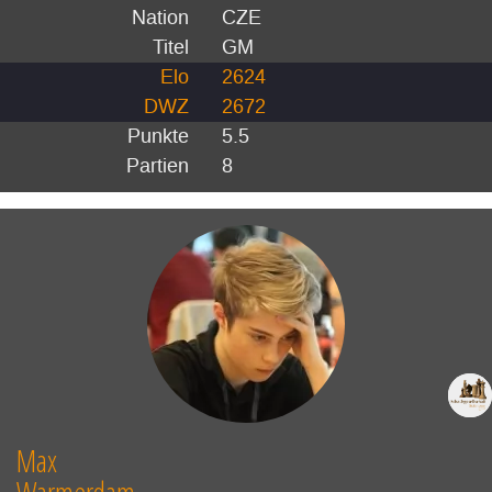
Nation
CZE
Titel
GM
Elo
2624
DWZ
2672
Punkte
5.5
Partien
8
Max