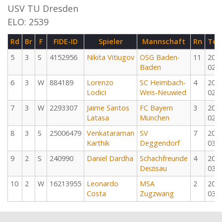
USV TU Dresden
ELO: 2539
Rd
Br
F
FIDE-ID
Spieler
Mannschaft
Rn
Ter
5
3
S
4152956
Nikita Vitiugov
OSG Baden-
11
202
Baden
02-
6
3
W
884189
Lorenzo
SC Heimbach-
4
202
Lodici
Weis-Neuwied
02-
7
3
W
2293307
Jaime Santos
FC Bayern
3
202
Latasa
München
02-
8
3
S
25006479
Venkataraman
SV
7
202
Karthik
Deggendorf
03-
9
2
S
240990
Daniel Dardha
Schachfreunde
4
202
Deizisau
03-
10
2
W
16213955
Leonardo
MSA
2
202
Costa
Zugzwang
03-