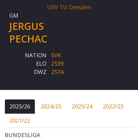
USV TU Dresden
GM
JERGUS
PECHAC
NATION
SVK
ELO
2539
DWZ
2574
2025/26
2024/25
2023/24
2022/23
2021/22
BUNDESLIGA