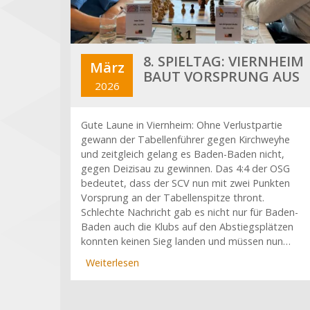
8. SPIELTAG: VIERNHEIM
März
BAUT VORSPRUNG AUS
2026
Gute Laune in Viernheim: Ohne Verlustpartie
gewann der Tabellenführer gegen Kirchweyhe
und zeitgleich gelang es Baden-Baden nicht,
gegen Deizisau zu gewinnen. Das 4:4 der OSG
bedeutet, dass der SCV nun mit zwei Punkten
Vorsprung an der Tabellenspitze thront.
Schlechte Nachricht gab es nicht nur für Baden-
Baden auch die Klubs auf den Abstiegsplätzen
konnten keinen Sieg landen und müssen nun…
Weiterlesen
über
8.
Spieltag:
Viernheim