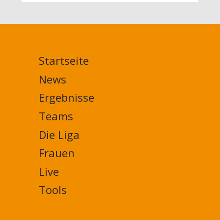
und
Baden-
Baden
bilden
neues
Startseite
Spitzenduo
MAIN
(3.
NAVIGATION
News
Spieltag)
FOOTER
Ergebnisse
Teams
Die Liga
Frauen
Live
Tools