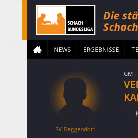
NEWS
ERGEBNISSE
T
GM
VE
KA
SV Deggendorf