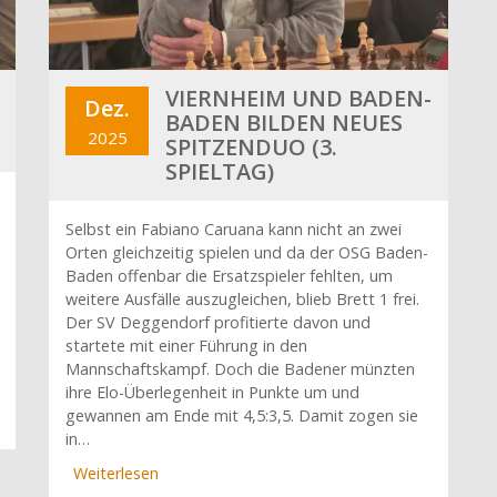
VIERNHEIM UND BADEN-
Dez.
BADEN BILDEN NEUES
2025
SPITZENDUO (3.
SPIELTAG)
Selbst ein Fabiano Caruana kann nicht an zwei
Orten gleichzeitig spielen und da der OSG Baden-
Baden offenbar die Ersatzspieler fehlten, um
weitere Ausfälle auszugleichen, blieb Brett 1 frei.
Der SV Deggendorf profitierte davon und
startete mit einer Führung in den
Mannschaftskampf. Doch die Badener münzten
ihre Elo-Überlegenheit in Punkte um und
gewannen am Ende mit 4,5:3,5. Damit zogen sie
in…
Weiterlesen
über
Viernheim