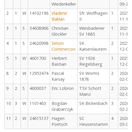
Wiedenkeller
09-27
2
1
W
14102196
Vladimir
Sfr. Wolfhagen
1
2025-
Baklan
II
11-15
3
1
S
34608966
Christian
Wiesbadener
1
2025-
Glöckler
SV 1885
11-16
4
1
S
24620998
Simon
SK
2
2025-
Commercon
Kaiserslautern
12-06
5
1
W
4601700
Herbert
SV 1926
1
2025-
Bastian
Riegelsberg
12-07
8
2
W
12953474
Pascal
SV Worms
2
2026-
Karsay
1878
02-07
9
2
S
4600037
Eric Lobron
TSV Schott
2
2026-
Mainz
02-08
10
3
W
1101463
Bogdan
SK Bickenbach
3
2026-
Grabarczyk
02-28
11
2
W
24615137
Hagen
SC
4
2026-
Poetsch
Heusenstamm
03-01