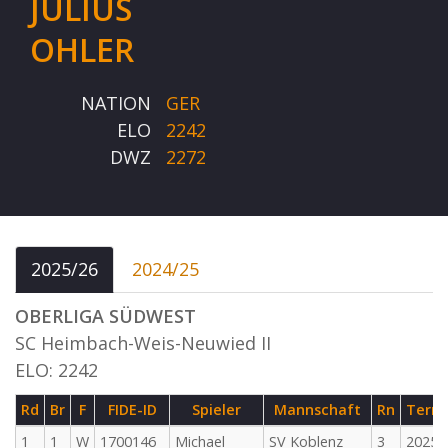
JULIUS
OHLER
NATION
GER
ELO
2242
DWZ
2272
2025/26
2024/25
OBERLIGA SÜDWEST
SC Heimbach-Weis-Neuwied II
ELO: 2242
Rd
Br
F
FIDE-ID
Spieler
Mannschaft
Rn
Term
1
1
W
1700146
Michael
SV Koblenz
3
2025-