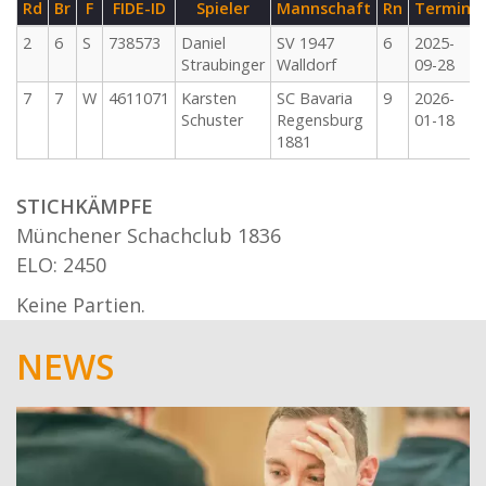
Rd
Br
F
FIDE-ID
Spieler
Mannschaft
Rn
Termin
2
6
S
738573
Daniel
SV 1947
6
2025-
Straubinger
Walldorf
09-28
7
7
W
4611071
Karsten
SC Bavaria
9
2026-
Schuster
Regensburg
01-18
1881
STICHKÄMPFE
Münchener Schachclub 1836
ELO: 2450
Keine Partien.
NEWS