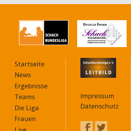
Startseite
MAIN
NAVIGATION
News
FOOTER
Ergebnisse
Impressum
Teams
Datenschutz
Die Liga
Frauen
Live