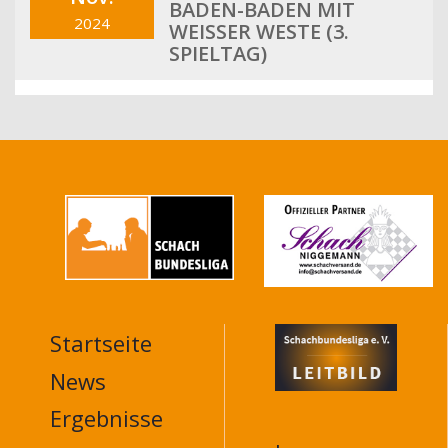
BADEN-BADEN MIT
2024
WEISSER WESTE (3. S
PIELTAG)
Startseite
MAIN
NAVIGATION
News
FOOTER
Ergebnisse