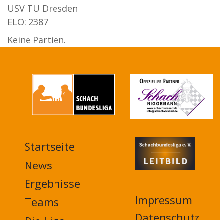
USV TU Dresden
ELO: 2387
Keine Partien.
Startseite
MAIN
NAVIGATION
News
FOOTER
Ergebnisse
Impressum
Teams
Datenschutz