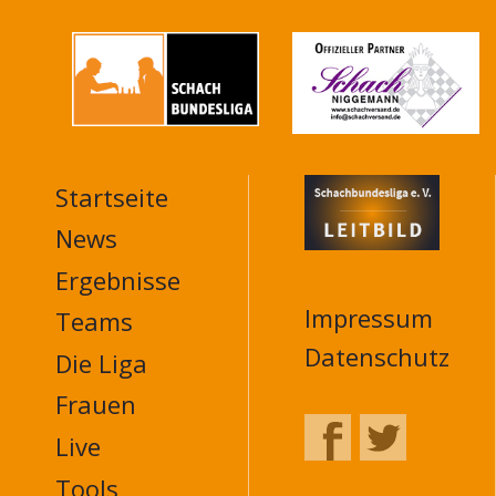
Startseite
MAIN
NAVIGATION
News
FOOTER
Ergebnisse
Impressum
Teams
Datenschutz
Die Liga
Frauen
Live
Tools