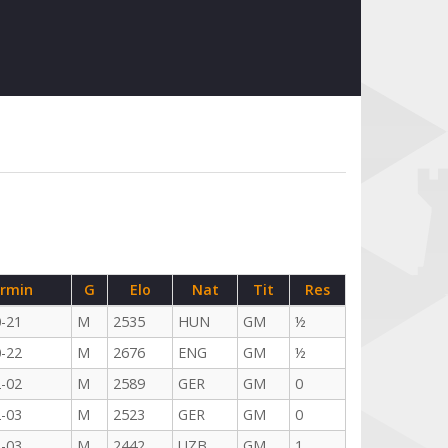
rmin
G
Elo
Nat
Tit
Res
-21
M
2535
HUN
GM
½
-22
M
2676
ENG
GM
½
-02
M
2589
GER
GM
0
-03
M
2523
GER
GM
0
-03
M
2442
UZB
GM
1