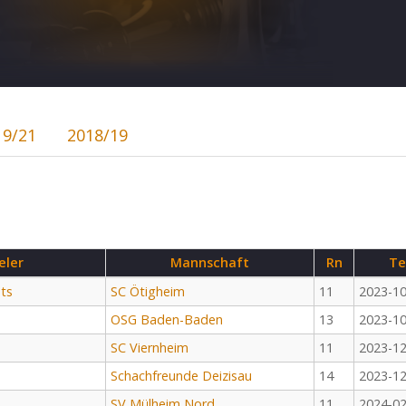
19/21
2018/19
eler
Mannschaft
Rn
Te
nts
SC Ötigheim
11
2023-10
OSG Baden-Baden
13
2023-10
SC Viernheim
11
2023-12
Schachfreunde Deizisau
14
2023-12
SV Mülheim Nord
11
2024-02