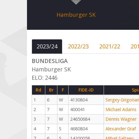
Hamburger SK
2023/24
2022/23
2021/22
20
BUNDESLIGA
Hamburger SK
ELO: 2446
Rd
Br
F
FIDE-ID
Spi
1
6
W
4130804
Sergey Grigoria
2
7
W
400041
Michael Adams
3
7
W
24650684
Dennis Wagner
4
7
S
4680804
Alexander Graf
7
6
S
14200058
Mihail Saltaev