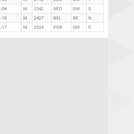
-04
M
2542
NED
GM
0
-16
M
2427
BEL
IM
½
-17
M
2524
POR
GM
0