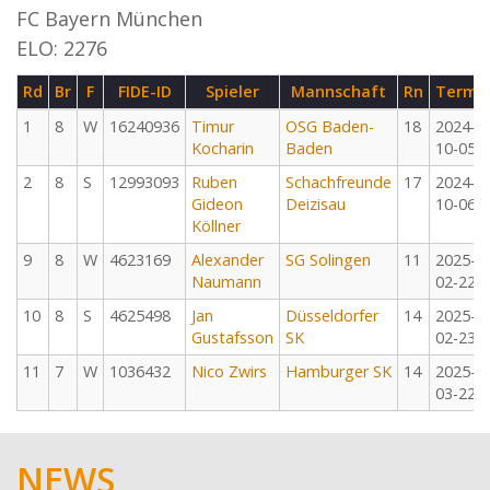
FC Bayern München
ELO: 2276
Rd
Br
F
FIDE-ID
Spieler
Mannschaft
Rn
Termi
1
8
W
16240936
Timur
OSG Baden-
18
2024-
Kocharin
Baden
10-05
2
8
S
12993093
Ruben
Schachfreunde
17
2024-
Gideon
Deizisau
10-06
Köllner
9
8
W
4623169
Alexander
SG Solingen
11
2025-
Naumann
02-22
10
8
S
4625498
Jan
Düsseldorfer
14
2025-
Gustafsson
SK
02-23
11
7
W
1036432
Nico Zwirs
Hamburger SK
14
2025-
03-22
NEWS