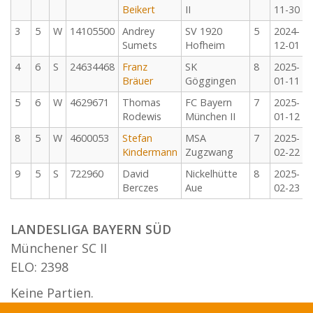
Beikert
II
11-30
3
5
W
14105500
Andrey
SV 1920
5
2024-
Sumets
Hofheim
12-01
4
6
S
24634468
Franz
SK
8
2025-
Bräuer
Göggingen
01-11
5
6
W
4629671
Thomas
FC Bayern
7
2025-
Rodewis
München II
01-12
8
5
W
4600053
Stefan
MSA
7
2025-
Kindermann
Zugzwang
02-22
9
5
S
722960
David
Nickelhütte
8
2025-
Berczes
Aue
02-23
LANDESLIGA BAYERN SÜD
Münchener SC II
ELO: 2398
Keine Partien.