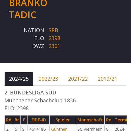
BRANKO
TADIC
NATION
SRB
ELO
2398
DWZ
2361
2024/25
2022/23
2021/22
2019/21
2. BUNDESLIGA SÜD
Münchener Schachclub 1836
ELO: 2398
Rd
Br
F
FIDE-ID
Spieler
Mannschaft
Rn
Termin
2
5
S
4614186
Günther
SC Viernheim
8
2024-