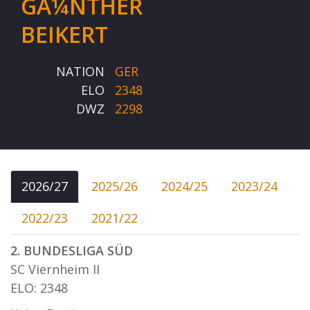
GÃ¼NTHER
BEIKERT
NATION
GER
ELO
2348
DWZ
2298
2026/27
2025/26
2024/25
2023/24
2022/23
2021/22
2. BUNDESLIGA SÜD
SC Viernheim II
ELO: 2348