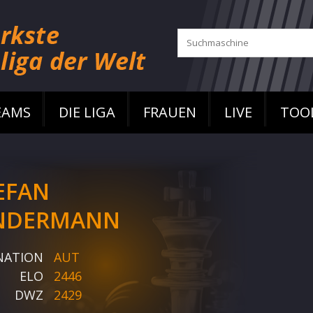
EAMS
DIE LIGA
FRAUEN
LIVE
TOO
EFAN
NDERMANN
NATION
AUT
ELO
2446
DWZ
2429