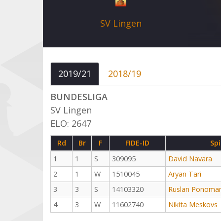
SV Lingen
2019/21
2018/19
BUNDESLIGA
SV Lingen
ELO: 2647
Rd
Br
F
FIDE-ID
Spi
1
1
S
309095
David Navara
2
1
W
1510045
Aryan Tari
3
3
S
14103320
Ruslan Ponomar
4
3
W
11602740
Nikita Meskovs