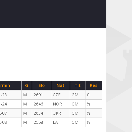
rmin
G
Elo
Nat
Tit
Res
1-23
M
2691
CZE
GM
0
1-24
M
2646
NOR
GM
½
2-07
M
2634
UKR
GM
½
2-08
M
2558
LAT
GM
½