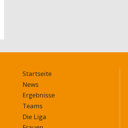
Startseite
MAIN
NAVIGATION
News
FOOTER
Ergebnisse
Teams
Die Liga
Frauen