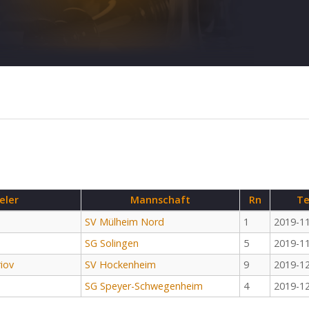
eler
Mannschaft
Rn
Te
SV Mülheim Nord
1
2019-1
SG Solingen
5
2019-1
iov
SV Hockenheim
9
2019-1
SG Speyer-Schwegenheim
4
2019-1