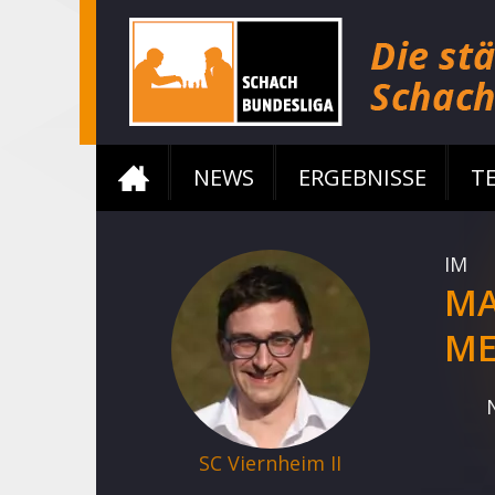
NEWS
ERGEBNISSE
T
IM
MA
ME
SC Viernheim II