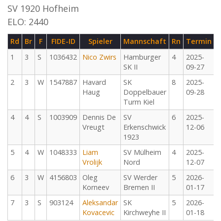
SV 1920 Hofheim
ELO: 2440
Rd
Br
F
FIDE-ID
Spieler
Mannschaft
Rn
Termin
1
3
S
1036432
Nico Zwirs
Hamburger
4
2025-
SK II
09-27
2
3
W
1547887
Havard
SK
8
2025-
Haug
Doppelbauer
09-28
Turm Kiel
4
4
S
1003909
Dennis De
SV
6
2025-
Vreugt
Erkenschwick
12-06
1923
5
4
W
1048333
Liam
SV Mülheim
4
2025-
Vrolijk
Nord
12-07
6
3
W
4156803
Oleg
SV Werder
5
2026-
Korneev
Bremen II
01-17
7
3
S
903124
Aleksandar
SK
5
2026-
Kovacevic
Kirchweyhe II
01-18