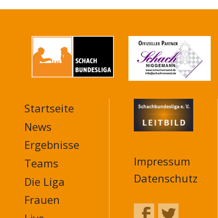
Startseite
MAIN
NAVIGATION
News
FOOTER
Ergebnisse
Impressum
Teams
Datenschutz
Die Liga
Frauen
Live