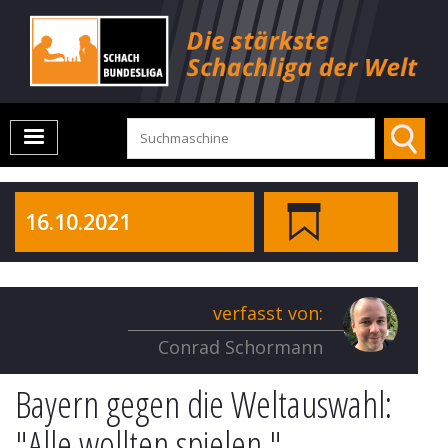
16.10.2021
verfasst von:
Conrad Schormann
Bayern gegen die Weltauswahl:
"Alle wollten spielen."