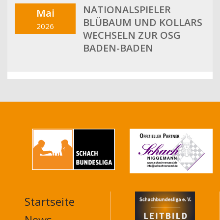
NATIONALSPIELER
Mai
BLÜBAUM UND KOLLARS
2026
WECHSELN ZUR OSG
BADEN-BADEN
Startseite
MAIN
NAVIGATION
News