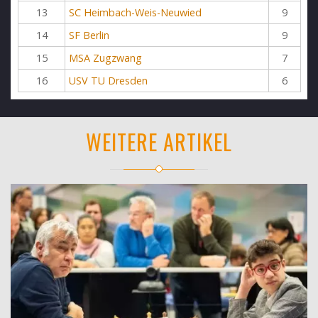
13
SC Heimbach-Weis-Neuwied
9
14
SF Berlin
9
15
MSA Zugzwang
7
16
USV TU Dresden
6
WEITERE ARTIKEL