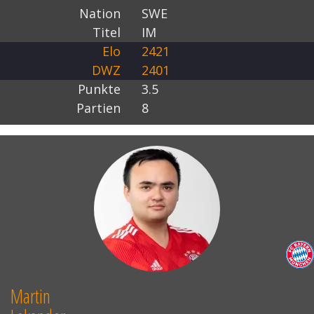
Nation
SWE
Titel
IM
Elo
2421
DWZ
2401
Punkte
3.5
Partien
8
Martin