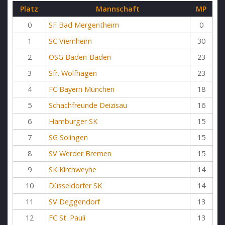
Platz
Mannschaft
MP
0
SF Bad Mergentheim
0
1
SC Viernheim
30
2
OSG Baden-Baden
23
3
Sfr. Wolfhagen
23
4
FC Bayern München
18
5
Schachfreunde Deizisau
16
6
Hamburger SK
15
7
SG Solingen
15
8
SV Werder Bremen
15
9
SK Kirchweyhe
14
10
Düsseldorfer SK
14
11
SV Deggendorf
13
12
FC St. Pauli
13