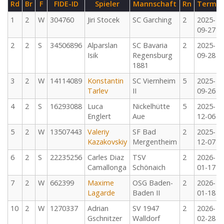
Rd
Br
F
FIDE-ID
Spieler
Mannschaft
Rn
Termin
1
2
W
304760
Jiri Stocek
SC Garching
2
2025-
09-27
2
2
S
34506896
Alparslan
SC Bavaria
2
2025-
Isik
Regensburg
09-28
1881
3
2
W
14114089
Konstantin
SC Viernheim
5
2025-
Tarlev
II
09-26
4
2
S
16293088
Luca
Nickelhütte
5
2025-
Englert
Aue
12-06
5
2
W
13507443
Valeriy
SF Bad
2
2025-
Kazakovskiy
Mergentheim
12-07
6
2
S
22235256
Carles Diaz
TSV
2
2026-
Camallonga
Schönaich
01-17
7
2
W
662399
Maxime
OSG Baden-
2
2026-
Lagarde
Baden II
01-18
10
2
W
1270337
Adrian
SV 1947
2
2026-
Gschnitzer
Walldorf
02-28