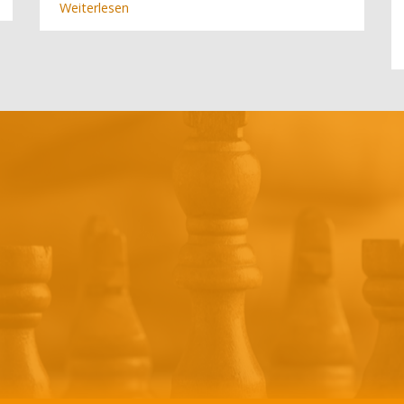
Weiterlesen
über
Viernheim
jetzt
alleine
vorn
(4.
Spieltag)