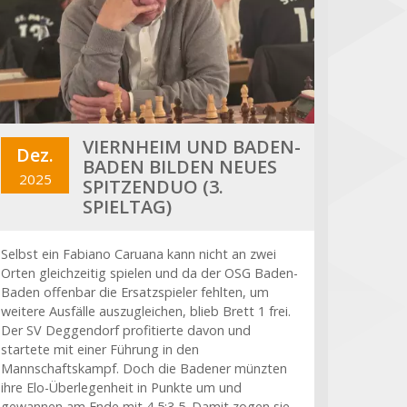
VIERNHEIM UND BADEN-
Dez.
BADEN BILDEN NEUES
2025
SPITZENDUO (3.
SPIELTAG)
Selbst ein Fabiano Caruana kann nicht an zwei
Orten gleichzeitig spielen und da der OSG Baden-
Baden offenbar die Ersatzspieler fehlten, um
weitere Ausfälle auszugleichen, blieb Brett 1 frei.
Der SV Deggendorf profitierte davon und
startete mit einer Führung in den
Mannschaftskampf. Doch die Badener münzten
ihre Elo-Überlegenheit in Punkte um und
gewannen am Ende mit 4,5:3,5. Damit zogen sie