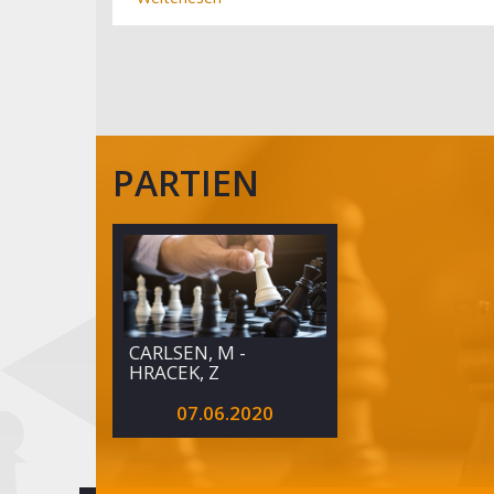
Werder
Bremen:
Tschechische
Gala
in
Düsseldorf
PARTIEN
CARLSEN, M -
HRACEK, Z
07.06.2020