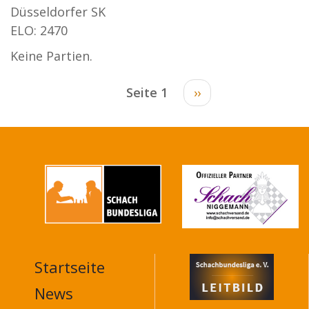
Düsseldorfer SK
ELO: 2470
Keine Partien.
Seitennummerierung
Seite 1
Nächste
››
Seite
Startseite
MAIN
NAVIGATION
News
FOOTER