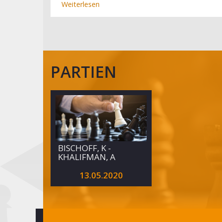
Weiterlesen
über
Viernheim
jetzt
alleine
vorn
(4.
PARTIEN
Spieltag)
BISCHOFF, K -
KHALIFMAN, A
13.05.2020