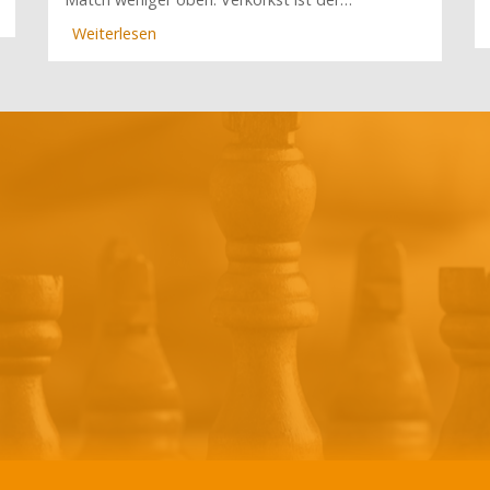
Weiterlesen
über
Solingen
vorne,
Nordclubs
straucheln
(4.
Spieltag)