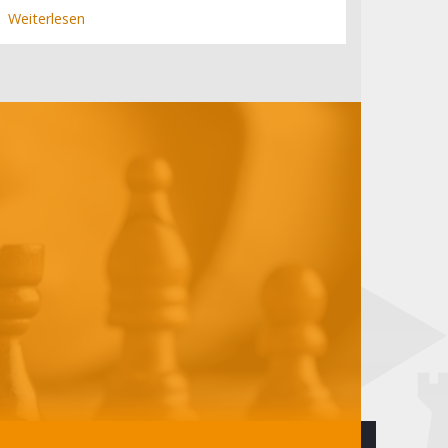
Weiterlesen
über
Best
of
40
Jahre
Schachbundesliga
-
Endspiele
Teil
1