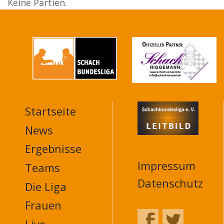
Keine Partien.
Startseite
MAIN
NAVIGATION
News
FOOTER
Ergebnisse
Impressum
Teams
Datenschutz
Die Liga
Frauen
Live