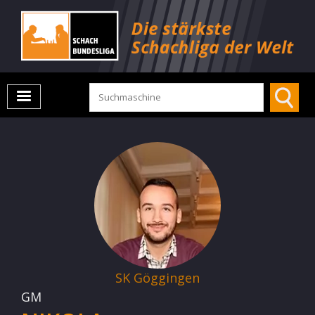
SK Göggingen
GM