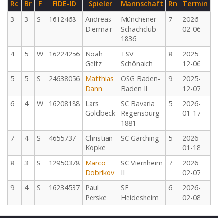
Rd
Br
F
FIDE-ID
Spieler
Mannschaft
Rn
Termin
3
3
S
1612468
Andreas
Münchener
7
2026-
Diermair
Schachclub
02-06
1836
4
5
W
16224256
Noah
TSV
8
2025-
Geltz
Schönaich
12-06
5
5
S
24638056
Matthias
OSG Baden-
9
2025-
Dann
Baden II
12-07
6
4
W
16208188
Lars
SC Bavaria
5
2026-
Goldbeck
Regensburg
01-17
1881
7
4
S
4655737
Christian
SC Garching
5
2026-
Köpke
01-18
8
3
S
12950378
Marco
SC Viernheim
7
2026-
Dobrikov
II
02-07
9
4
S
16234537
Paul
SF
6
2026-
Perske
Heidesheim
02-08