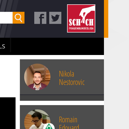
LS
Nikola
Nestorovic
Romain
Edouard