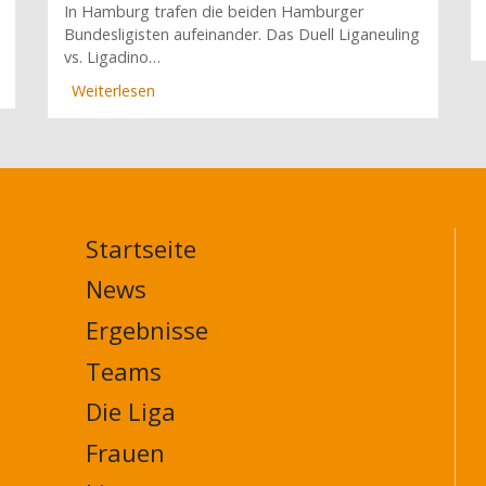
In Hamburg trafen die beiden Hamburger
Bundesligisten aufeinander. Das Duell Liganeuling
vs. Ligadino…
Weiterlesen
über
Düsseldorf
wackelt
gegen
Deizisau,
St.
Pauli
Startseite
gewinnt
MAIN
das
NAVIGATION
News
Hamburger
FOOTER
Derby
Ergebnisse
(8.
Spieltag)
Teams
Die Liga
Frauen