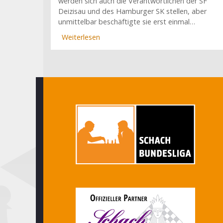
werden sich auch die Verantwortlichen der SF
Deizisau und des Hamburger SK stellen, aber
unmittelbar beschäftigte sie erst einmal…
Weiterlesen
über
Abstiegsalarm
in
Mülheim,
Deggendorf,
Bad
Mergentheim
und
München
(11.
Spieltag)