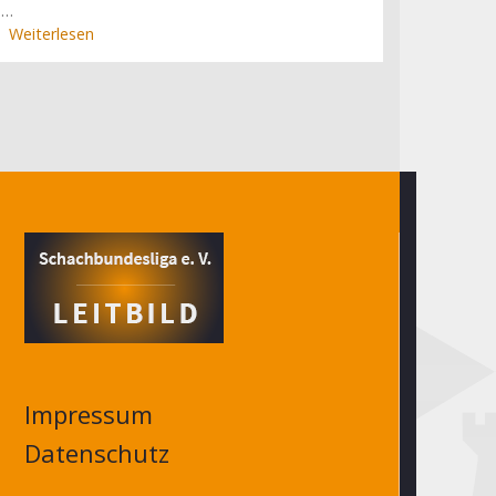
…
Weiterlesen
über
Drama
in
Baden-
Baden,
Carlsen-
Festspiele
in
Hamburg
(5.
Spieltag)
Impressum
Datenschutz