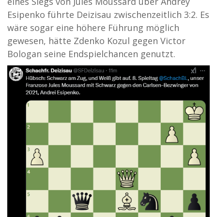
eines Siegs von Jules Moussard über Andrey
Esipenko führte Deizisau zwischenzeitlich 3:2. Es
wäre sogar eine höhere Führung möglich
gewesen, hätte Zdenko Kozul gegen Victor
Bologan seine Endspielchancen genutzt.