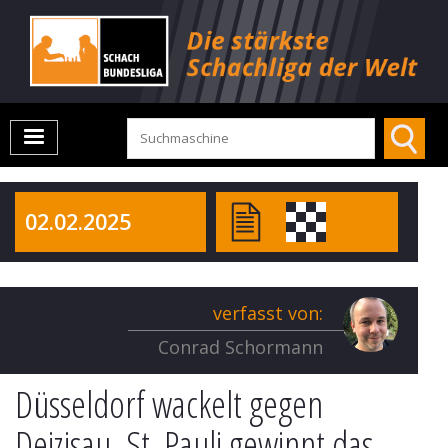
02.02.2025
verfasst von:
Conrad Schormann
Düsseldorf wackelt gegen
Deizisau, St. Pauli gewinnt das