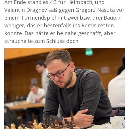
Am Ende stand es 4:3 für Heimbach, und
Valentin Dragnev saß gegen Gregorz Nasuta vor
einem Turmendspiel mit zwei bzw. drei Bauern
weniger, das er bestenfalls ins Remis retten
konnte. Das hätte er beinahe geschafft, aber
strauchelte zum Schluss doch.