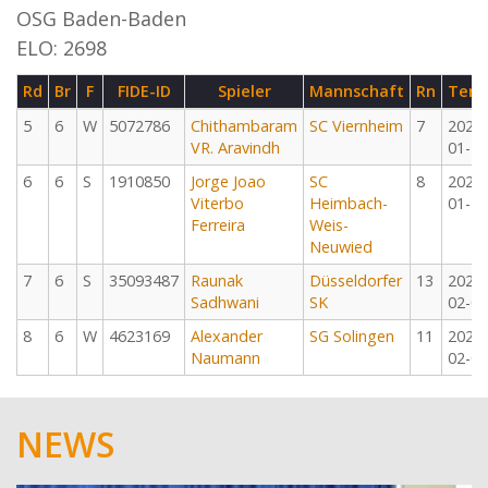
OSG Baden-Baden
ELO: 2698
Rd
Br
F
FIDE-ID
Spieler
Mannschaft
Rn
Term
5
6
W
5072786
Chithambaram
SC Viernheim
7
2025-
VR. Aravindh
01-11
6
6
S
1910850
Jorge Joao
SC
8
2025-
Viterbo
Heimbach-
01-12
Ferreira
Weis-
Neuwied
7
6
S
35093487
Raunak
Düsseldorfer
13
2025-
Sadhwani
SK
02-01
8
6
W
4623169
Alexander
SG Solingen
11
2025-
Naumann
02-02
NEWS