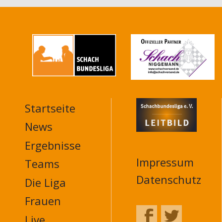
Startseite
MAIN
NAVIGATION
News
FOOTER
Ergebnisse
Impressum
Teams
Datenschutz
Die Liga
Frauen
Live