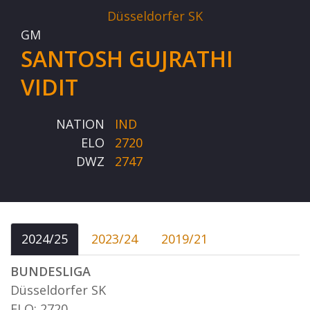
Düsseldorfer SK
GM
SANTOSH GUJRATHI
VIDIT
NATION
IND
ELO
2720
DWZ
2747
2024/25
2023/24
2019/21
BUNDESLIGA
Düsseldorfer SK
ELO: 2720