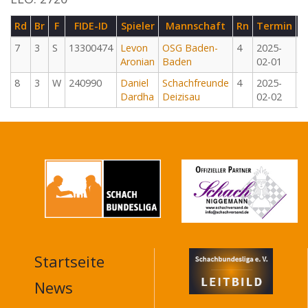
Rd
Br
F
FIDE-ID
Spieler
Mannschaft
Rn
Termin
G
7
3
S
13300474
Levon
OSG Baden-
4
2025-
Aronian
Baden
02-01
8
3
W
240990
Daniel
Schachfreunde
4
2025-
Dardha
Deizisau
02-02
Startseite
MAIN
NAVIGATION
News
FOOTER