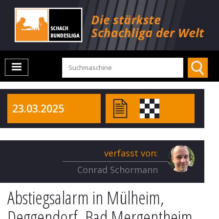
23.03.2025
verfasst von:
Conrad Schormann
Abstiegsalarm in Mülheim,
Deggendorf, Bad Mergentheim