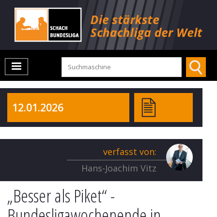
12.01.2026
verfasst von:
Hans-Joachim Vitz
„Besser als Piket“ -
Bundesligawochenende in