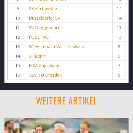
9
SK Kirchweyhe
14
10
Düsseldorfer SK
14
11
SV Deggendorf
13
12
FC St. Pauli
13
13
SC Heimbach-Weis-Neuwied
9
14
SF Berlin
9
15
MSA Zugzwang
7
16
USV TU Dresden
6
WEITERE ARTIKEL