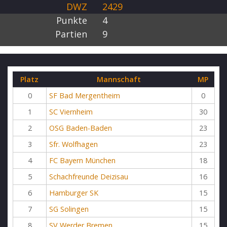
DWZ
2429
Punkte
4
Partien
9
Platz
Mannschaft
MP
0
SF Bad Mergentheim
0
1
SC Viernheim
30
2
OSG Baden-Baden
23
3
Sfr. Wolfhagen
23
4
FC Bayern München
18
5
Schachfreunde Deizisau
16
6
Hamburger SK
15
7
SG Solingen
15
8
SV Werder Bremen
15