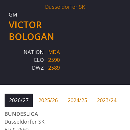
Düsseldorfer SK
GM
VICTOR
BOLOGAN
NATION
MDA
ELO
2590
DWZ
2589
2026/27
2025/26
2024/25
2023/24
BUNDESLIGA
Düsseldorfer SK
ELO: 2590