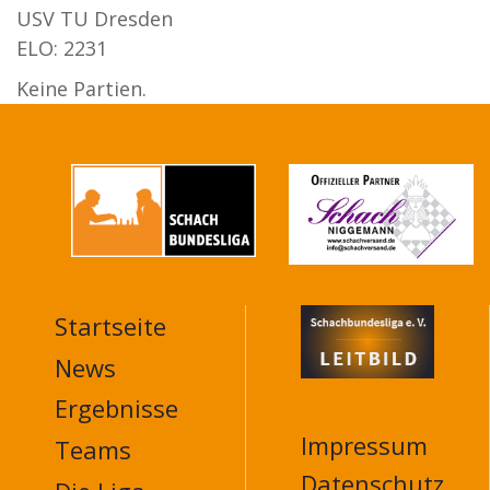
USV TU Dresden
ELO: 2231
Keine Partien.
Startseite
MAIN
NAVIGATION
News
FOOTER
Ergebnisse
Impressum
Teams
Datenschutz