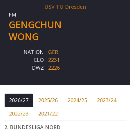
USV TU Dresden
FM
GENGCHUN
WONG
NATION
GER
ELO
2231
DWZ
2226
2026/27
2025/26
2024/25
2023/24
2022/23
2021/22
2. BUNDESLIGA NORD